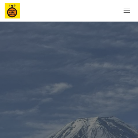
ナ
ビ
ゲ
ー
シ
ョ
ン
を
切
り
替
え