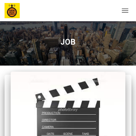
ナ
ビ
ゲ
ー
シ
JOB
ョ
ン
を
切
り
替
え