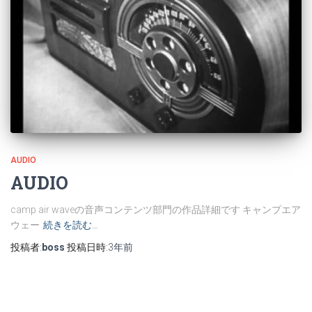
AUDIO
AUDIO
camp air waveの音声コンテンツ部門の作品詳細です キャンプエア
ウェー
続きを読む…
投稿者:
boss
投稿日時:
3年
前