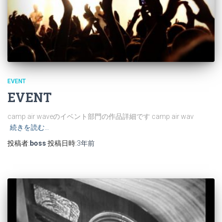
EVENT
EVENT
camp air waveのイベント部門の作品詳細です camp air wav
続きを読む…
投稿者:
boss
投稿日時:
3年
前