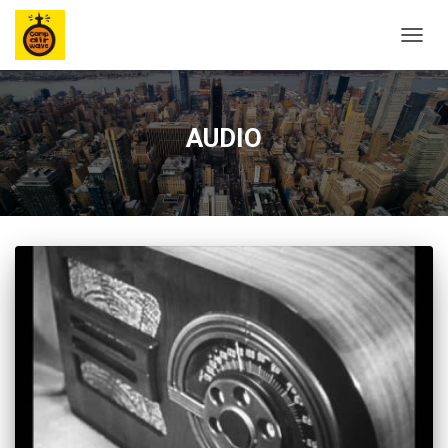
ナ
ビ
ゲ
ー
シ
AUDIO
ョ
ン
を
切
り
替
え